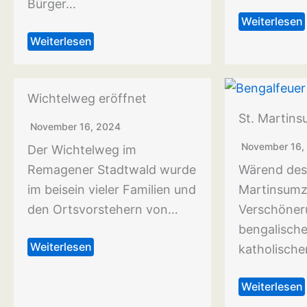
Bürger…
Weiterlesen
Weiterlesen
Wichtelweg eröffnet
St. Martin
November 16, 2024
November 16,
Der Wichtelweg im
Remagener Stadtwald wurde
Wärend des
im beisein vieler Familien und
Martinsumz
den Ortsvorstehern von…
Verschöner
bengalische
Weiterlesen
katholisch
Weiterlesen