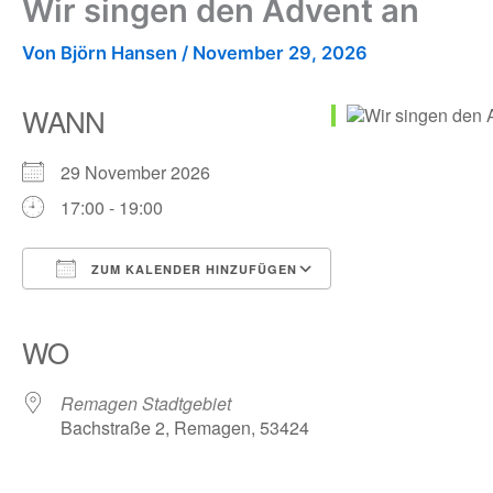
Wir singen den Advent an
Von
Björn Hansen
/
November 29, 2026
WANN
29 November 2026
17:00 - 19:00
ZUM KALENDER HINZUFÜGEN
ICS herunterladen
Google Kalender
iCalendar
Office 365
Outlook Live
WO
Remagen Stadtgebiet
Bachstraße 2, Remagen, 53424